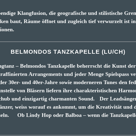
ebendige Klangfusion, die geografische und stilistische Gr
ken baut, Räume öffnet und zugleich tief verwurzelt ist in 
ionen.
BELMONDOS TANZKAPELLE (LU/CH)
gtanz – Belmondos Tanzkapelle beherrscht die Kunst de
raffinierten Arrangements und jeder Menge Spielspass ver
der 30er- und 40er-Jahre sowie moderneren Tunes den f
Anstelle von Bläsern liefern ihre charakteristischen Harmo
chub und einzigartig charmanten Sound. Der Leadsänge
Tänzer, weiss worauf es ankommt, um die Kreativität und 
seln. Ob Lindy Hop oder Balboa – wenn die Tanzkapelle 