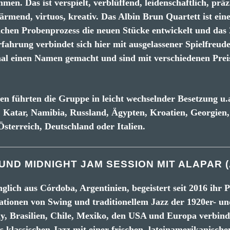
en. Das ist verspielt, verblüffend, leidenschaftlich, präzi
ärmend, virtuos, kreativ. Das Albin Brun Quartett ist ei
lichen Probenprozess die neuen Stücke entwickelt und da
rfahrung verbindet sich hier mit ausgelassener Spielfreude
onal einen Namen gemacht und sind mit verschiedenen Prei
n führten die Gruppe in leicht wechselnder Besetzung u.a
, Katar, Namibia, Russland, Ägypten, Kroatien, Georgien,
sterreich, Deutschland oder Italien.
UND MIDNIGHT JAM SESSION MIT ALAPAR (
glich aus Córdoba, Argentinien, begeistert seit 2016 ihr
ationen von Swing und traditionellem Jazz der 1920er- un
ay, Brasilien, Chile, Mexiko, den USA und Europa verbind
s klassischen Jazz mit einer frischen, lateinamerikanische