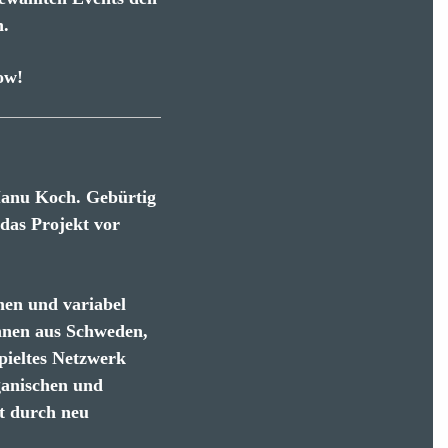
n.
ow!
 Manu Koch. Gebürtig
 das Projekt vor
nen und variabel
innen aus Schweden,
pieltes Netzwerk
ganischen und
t durch neu