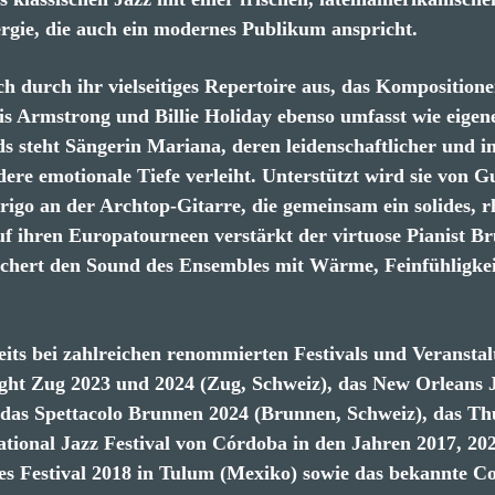
rgie, die auch ein modernes Publikum anspricht.
ch durch ihr vielseitiges Repertoire aus, das Komposition
is Armstrong und Billie Holiday ebenso umfasst wie eigen
s steht Sängerin Mariana, deren leidenschaftlicher und i
ere emotionale Tiefe verleiht. Unterstützt wird sie von 
igo an der Archtop-Gitarre, die gemeinsam ein solides, 
f ihren Europatourneen verstärkt der virtuose Pianist B
chert den Sound des Ensembles mit Wärme, Feinfühligkei
its bei zahlreichen renommierten Festivals und Veranstal
ight Zug 2023 und 2024 (Zug, Schweiz), das New Orleans
as Spettacolo Brunnen 2024 (Brunnen, Schweiz), das Th
ational Jazz Festival von Córdoba in den Jahren 2017, 20
ues Festival 2018 in Tulum (Mexiko) sowie das bekannte C