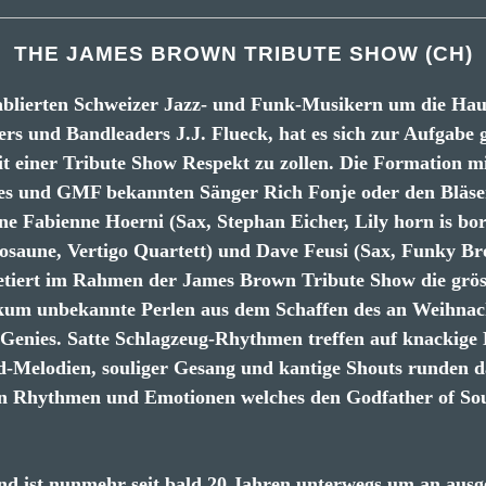
THE JAMES BROWN TRIBUTE SHOW (CH)
tablierten Schweizer Jazz- und Funk-Musikern um die Ha
s und Bandleaders J.J. Flueck, hat es sich zur Aufgabe
it einer Tribute Show Respekt zu zollen. Die Formation m
s und GMF bekannten Sänger Rich Fonje oder den Bläse
e Fabienne Hoerni (Sax, Stephan Eicher, Lily horn is bor
saune, Vertigo Quartett) und Dave Feusi (Sax, Funky Br
pretiert im Rahmen der James Brown Tribute Show die grös
kum unbekannte Perlen aus dem Schaffen des an Weihnac
Genies. Satte Schlagzeug-Rhythmen treffen auf knackige 
Melodien, souliger Gesang und kantige Shouts runden d
n Rhythmen und Emotionen welches den Godfather of Sou
nd ist nunmehr seit bald 20 Jahren unterwegs um an aus