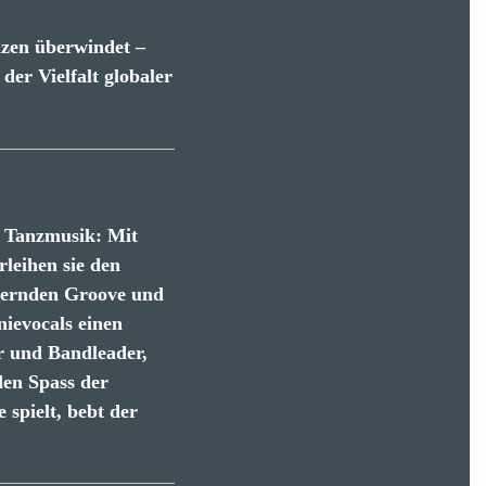
enzen überwindet –
der Vielfalt globaler
r Tanzmusik: Mit
leihen sie den
edernden Groove und
nievocals einen
r und Bandleader,
den Spass der
spielt, bebt der