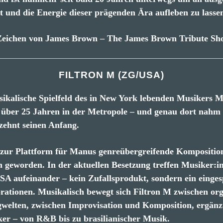
ät und die Energie dieser prägenden Ära aufleben zu lasse
Zeichen von James Brown – The James Brown Tribute Sh
FILTRON M (ZG/USA)
usikalische Spielfeld des in New York lebenden Musikers
it über 25 Jahren in der Metropole – und genau dort nahm
zehnt seinen Anfang.
er zur Plattform für Manus genreübergreifende Kompositio
n geworden. In der aktuellen Besetzung treffen Musiker:
A aufeinander – kein Zufallsprodukt, sondern ein einges
orationen. Musikalisch bewegt sich Filtron M zwischen or
gwelten, zwischen Improvisation und Komposition, ergänz
iker – von R&B bis zu brasilianischer Musik.