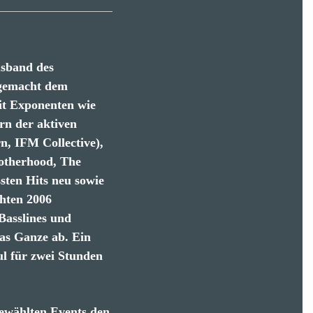
usband des
 gemacht dem
it Exponenten wie
rn der aktiven
n, IFM Collective),
otherhood, The
sten Hits neu sowie
hten 2006
Basslines und
as Ganze ab. Ein
l für zwei Stunden
gewählten Events den