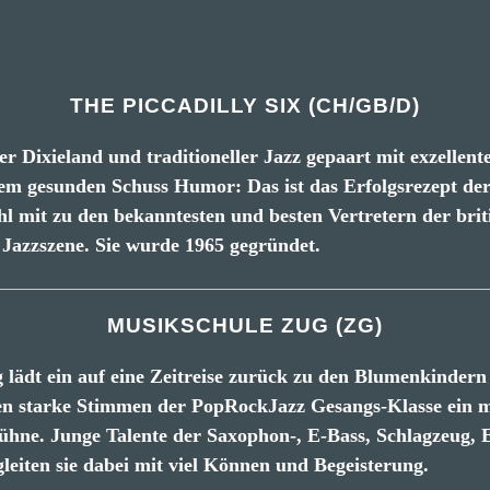
THE PICCADILLY SIX (CH/GB/D)
er Dixieland und traditioneller Jazz gepaart mit exzellen
m gesunden Schuss Humor: Das ist das Erfolgsrezept der 
l mit zu den bekanntesten und besten Vertretern der brit
 Jazzszene. Sie wurde 1965 gegründet.
MUSIKSCHULE ZUG (ZG)
lädt ein auf eine Zeitreise zurück zu den Blumenkindern
n starke Stimmen der PopRockJazz Gesangs-Klasse ein m
hne. Junge Talente der Saxophon-, E-Bass, Schlagzeug, 
leiten sie dabei mit viel Können und Begeisterung.