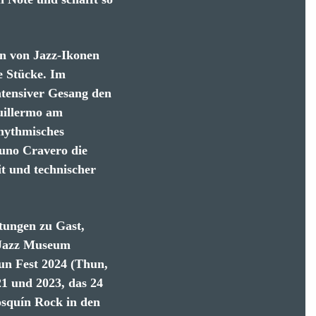
en von Jazz-Ikonen
e Stücke. Im
ntensiver Gesang den
Guillermo am
rhythmisches
runo Cravero die
t und technischer
tungen zu Gast,
 Jazz Museum
un Fest 2024 (Thun,
21 und 2023, das 24
osquín Rock in den