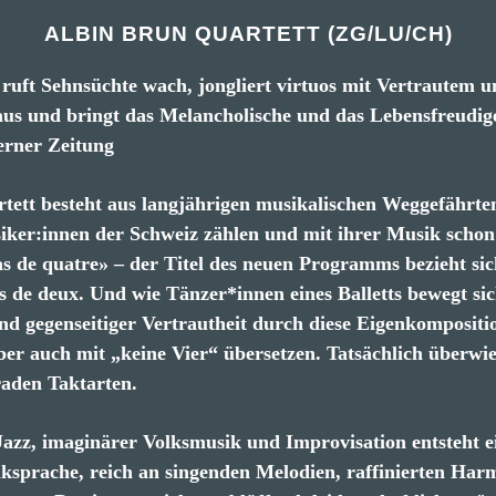
ALBIN BRUN QUARTETT (ZG/LU/CH)
ruft Sehnsüchte wach, jongliert virtuos mit Vertrautem 
 aus und bringt das Melancholische und das Lebensfreudig
erner Zeitung
tett besteht aus langjährigen musikalischen Weggefährten
siker:innen der Schweiz zählen und mit ihrer Musik schon
as de quatre» – der Titel des neuen Programms bezieht sic
s de deux. Und wie Tänzer*innen eines Balletts bewegt si
und gegenseitiger Vertrautheit durch diese Eigenkompositi
er auch mit „keine Vier“ übersetzen. Tatsächlich überwi
aden Taktarten.
azz, imaginärer Volksmusik und Improvisation entsteht ei
sprache, reich an singenden Melodien, raffinierten Har