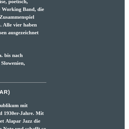
se, poetisch,
ne Working Band, die
s Zusammenspiel
. Alle vier haben
sen ausgezeichnet
. bis nach
 Slowenien,
AR)
 Publikum mit
d 1930er-Jahre. Mit
et Alapar Jazz die
n Note und schafft so