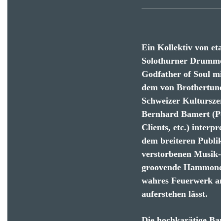
Ein Kollektiv von e
Solothurner Drummer
Godfather of Soul m
dem von Brothertune
Schweizer Kulturszen
Bernhard Bamert (Po
Clients, etc.) inter
dem breiteren Publi
verstorbenen Musik-
groovende Hammond-
wahres Feuerwerk a
auferstehen lässt.
Die hochkarätige Ba