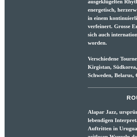
ausgeklügelten Rhythm
energetisch, herzerw
in einem kontinuier
verfeinert. Grosse E
sich auch internati
worden.
Verschiedene Tournee
Kirgistan, Südkorea
Schweden, Belarus, Ö
RO
Alapar Jazz, ursprün
lebendigen Interpret
Auftritten in Urugu
zeitlosen Wurzeln de