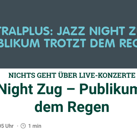
RALPLUS: JAZZ NIGHT 
BLIKUM TROTZT DEM RE