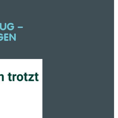
ZUG –
GEN