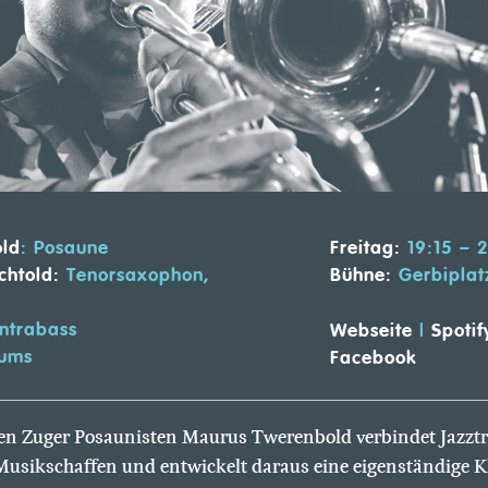
ld
: Posaune
Freitag:
19:15 – 
chtold:
Tenorsaxophon,
Bühne:
Gerbiplat
ntrabass
Webseite
|
Spotif
ums
Facebook
en Zuger Posaunisten Maurus Twerenbold verbindet Jazztr
Musikschaffen und entwickelt daraus eine eigenständige K