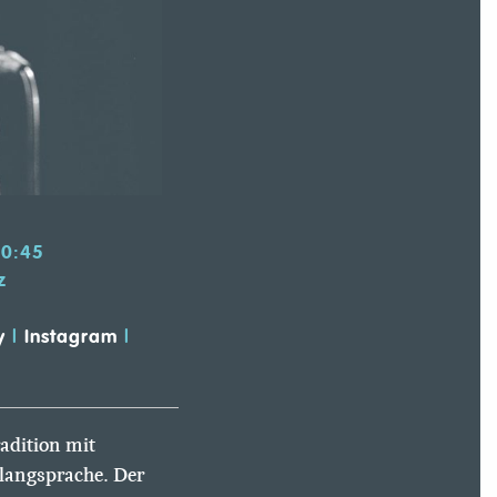
20:45
z
y
|
Instagram
|
adition mit
langsprache. Der