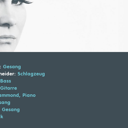
:
Gesang
neider:
Schlagzeug
Bass
Gitarre
mmond, Piano
sang
:
Gesang
ik