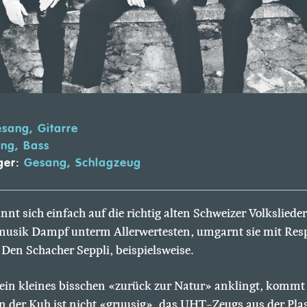
sang, Gitarre
ng, Bass
ger:
Gesang, Schlagzeug
nnt sich einfach auf die richtig alten Schweizer Volkslied
musik Dampf unterm Allerwertesten, umgarnt sie mit Respe
 Den Schacher Seppli, beispielsweise.
ein kleines bisschen «zurück zur Natur» anklingt, kommt 
n der Kuh ist nicht «gruusig», das UHT-Zeugs aus der Plas