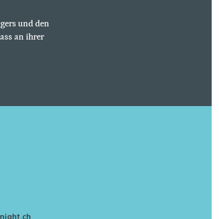
ugers und den
ss an ihrer
night.ch