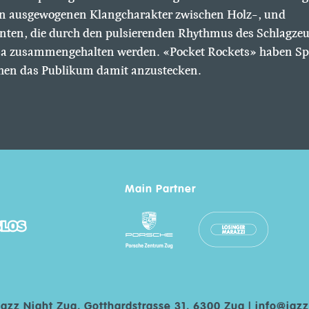
en ausgewogenen Klangcharakter zwischen Holz-, und
nten, die durch den pulsierenden Rhythmus des Schlagze
uba zusammengehalten werden. «Pocket Rockets» haben Spa
hen das Publikum damit anzustecken.
Main Partner
Jazz Night Zug, Gotthardstrasse 31, 6300 Zug |
info@jazz