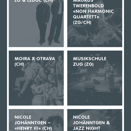
LO & LEDUC (CH)
MAURUS
TWERENBOLD
«NON HARMONIC
QUARTETT»
(ZG/CH)
MOIRA X OTRAVA
MUSIKSCHULE
(CH)
ZUG (ZG)
NICOLE
NICOLE
JOHÄNNTGEN –
JOHÄNNTGEN &
«HENRY III» (CH)
JAZZ NIGHT